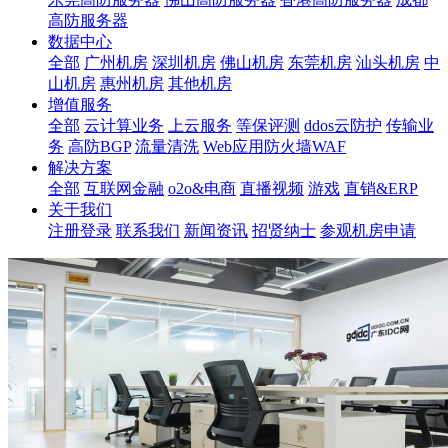
高防服务器
数据中心
全部
广州机房
深圳机房
佛山机房
东莞机房
汕头机房
中
山机房
惠州机房
其他机房
增值服务
全部
云计算业务
上云服务
等保评测
ddos云防护
传输业
务
高防BGP
流量清洗
Web应用防火墙WAF
解决方案
全部
互联网金融
o2o&电商
直播视频
游戏
直销&ERP
关于我们
注册登录
联系我们
新闻资讯
招贤纳士
参观机房申请