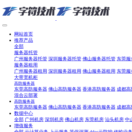
网站首页
推荐产品
全部
服务器托管
广州服务器托管
深圳服务器托管
佛山服务器托管
东莞服
服务器租用
广州服务器租用
深圳服务器租用
佛山服务器租用
东莞服
大带宽机柜
高防服务器
东莞高防服务器
佛山高防服务器
香港高防服务器
成都高
混合云部署
高防服务器
东莞高防服务器
佛山高防服务器
香港高防服务器
成都高
数据中心
全部
广州机房
深圳机房
佛山机房
东莞机房
汕头机房
中
增值服务
全部
云计算业务
上云服务
等保评测
ddos云防护
传输业