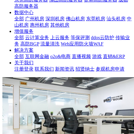
高防服务器
数据中心
全部
广州机房
深圳机房
佛山机房
东莞机房
汕头机房
中
山机房
惠州机房
其他机房
增值服务
全部
云计算业务
上云服务
等保评测
ddos云防护
传输业
务
高防BGP
流量清洗
Web应用防火墙WAF
解决方案
全部
互联网金融
o2o&电商
直播视频
游戏
直销&ERP
关于我们
注册登录
联系我们
新闻资讯
招贤纳士
参观机房申请