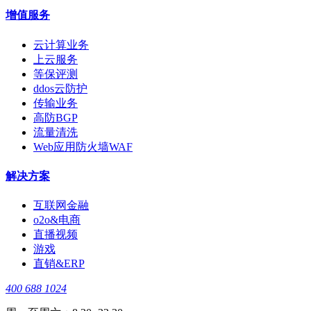
增值服务
云计算业务
上云服务
等保评测
ddos云防护
传输业务
高防BGP
流量清洗
Web应用防火墙WAF
解决方案
互联网金融
o2o&电商
直播视频
游戏
直销&ERP
400 688 1024