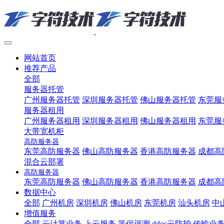
网站首页
推荐产品
全部
服务器托管
广州服务器托管
深圳服务器托管
佛山服务器托管
东莞服
服务器租用
广州服务器租用
深圳服务器租用
佛山服务器租用
东莞服
大带宽机柜
高防服务器
东莞高防服务器
佛山高防服务器
香港高防服务器
成都高
混合云部署
高防服务器
东莞高防服务器
佛山高防服务器
香港高防服务器
成都高
数据中心
全部
广州机房
深圳机房
佛山机房
东莞机房
汕头机房
中
增值服务
全部
云计算业务
上云服务
等保评测
ddos云防护
传输业