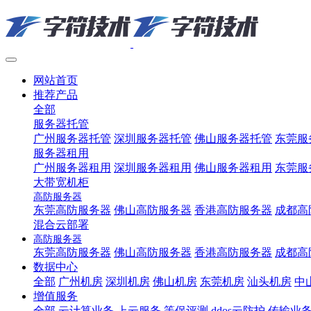
网站首页
推荐产品
全部
服务器托管
广州服务器托管
深圳服务器托管
佛山服务器托管
东莞服
服务器租用
广州服务器租用
深圳服务器租用
佛山服务器租用
东莞服
大带宽机柜
高防服务器
东莞高防服务器
佛山高防服务器
香港高防服务器
成都高
混合云部署
高防服务器
东莞高防服务器
佛山高防服务器
香港高防服务器
成都高
数据中心
全部
广州机房
深圳机房
佛山机房
东莞机房
汕头机房
中
增值服务
全部
云计算业务
上云服务
等保评测
ddos云防护
传输业