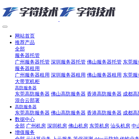
网站首页
推荐产品
全部
服务器托管
广州服务器托管
深圳服务器托管
佛山服务器托管
东莞服
服务器租用
广州服务器租用
深圳服务器租用
佛山服务器租用
东莞服
大带宽机柜
高防服务器
东莞高防服务器
佛山高防服务器
香港高防服务器
成都高
混合云部署
高防服务器
东莞高防服务器
佛山高防服务器
香港高防服务器
成都高
数据中心
全部
广州机房
深圳机房
佛山机房
东莞机房
汕头机房
中
增值服务
全部
云计算业务
上云服务
等保评测
ddos云防护
传输业