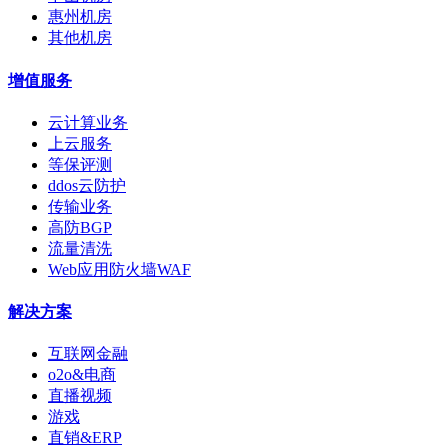
惠州机房
其他机房
增值服务
云计算业务
上云服务
等保评测
ddos云防护
传输业务
高防BGP
流量清洗
Web应用防火墙WAF
解决方案
互联网金融
o2o&电商
直播视频
游戏
直销&ERP