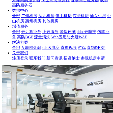
高防服务器
数据中心
全部
广州机房
深圳机房
佛山机房
东莞机房
汕头机房
中
山机房
惠州机房
其他机房
增值服务
全部
云计算业务
上云服务
等保评测
ddos云防护
传输业
务
高防BGP
流量清洗
Web应用防火墙WAF
解决方案
全部
互联网金融
o2o&电商
直播视频
游戏
直销&ERP
关于我们
注册登录
联系我们
新闻资讯
招贤纳士
参观机房申请