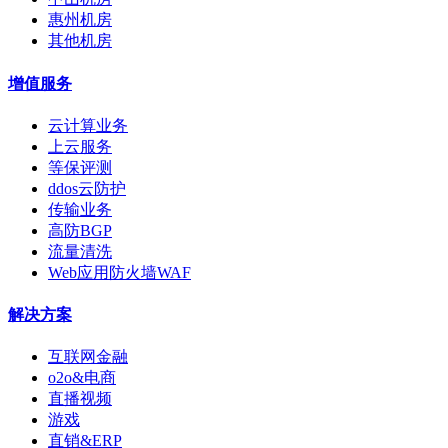
惠州机房
其他机房
增值服务
云计算业务
上云服务
等保评测
ddos云防护
传输业务
高防BGP
流量清洗
Web应用防火墙WAF
解决方案
互联网金融
o2o&电商
直播视频
游戏
直销&ERP