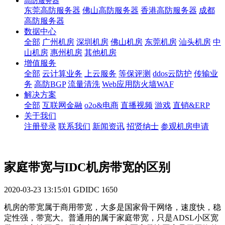
高防服务器
东莞高防服务器
佛山高防服务器
香港高防服务器
成都
高防服务器
数据中心
全部
广州机房
深圳机房
佛山机房
东莞机房
汕头机房
中
山机房
惠州机房
其他机房
增值服务
全部
云计算业务
上云服务
等保评测
ddos云防护
传输业
务
高防BGP
流量清洗
Web应用防火墙WAF
解决方案
全部
互联网金融
o2o&电商
直播视频
游戏
直销&ERP
关于我们
注册登录
联系我们
新闻资讯
招贤纳士
参观机房申请
家庭带宽与IDC机房带宽的区别
2020-03-23 13:15:01
GDIDC
1650
机房的带宽属于商用带宽，大多是国家骨干网络，速度快，稳
定性强，带宽大。普通用的属于家庭带宽，只是ADSL小区宽