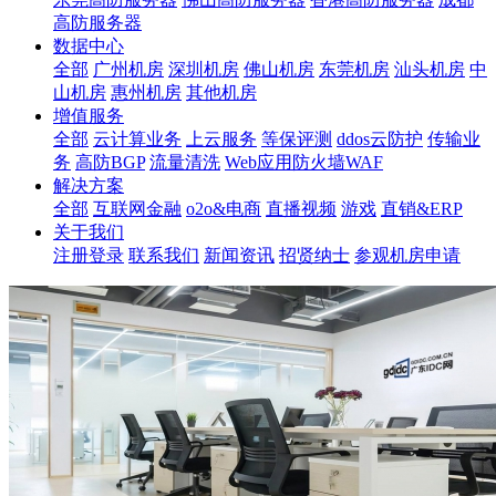
高防服务器
数据中心
全部
广州机房
深圳机房
佛山机房
东莞机房
汕头机房
中
山机房
惠州机房
其他机房
增值服务
全部
云计算业务
上云服务
等保评测
ddos云防护
传输业
务
高防BGP
流量清洗
Web应用防火墙WAF
解决方案
全部
互联网金融
o2o&电商
直播视频
游戏
直销&ERP
关于我们
注册登录
联系我们
新闻资讯
招贤纳士
参观机房申请