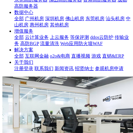
高防服务器
数据中心
全部
广州机房
深圳机房
佛山机房
东莞机房
汕头机房
中
山机房
惠州机房
其他机房
增值服务
全部
云计算业务
上云服务
等保评测
ddos云防护
传输业
务
高防BGP
流量清洗
Web应用防火墙WAF
解决方案
全部
互联网金融
o2o&电商
直播视频
游戏
直销&ERP
关于我们
注册登录
联系我们
新闻资讯
招贤纳士
参观机房申请