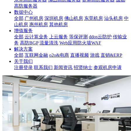
高防服务器
数据中心
全部
广州机房
深圳机房
佛山机房
东莞机房
汕头机房
中
山机房
惠州机房
其他机房
增值服务
全部
云计算业务
上云服务
等保评测
ddos云防护
传输业
务
高防BGP
流量清洗
Web应用防火墙WAF
解决方案
全部
互联网金融
o2o&电商
直播视频
游戏
直销&ERP
关于我们
注册登录
联系我们
新闻资讯
招贤纳士
参观机房申请