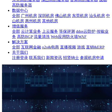
高防服务器
数据中心
全部
广州机房
深圳机房
佛山机房
东莞机房
汕头机房
中
山机房
惠州机房
其他机房
增值服务
全部
云计算业务
上云服务
等保评测
ddos云防护
传输业
务
高防BGP
流量清洗
Web应用防火墙WAF
解决方案
全部
互联网金融
o2o&电商
直播视频
游戏
直销&ERP
关于我们
注册登录
联系我们
新闻资讯
招贤纳士
参观机房申请