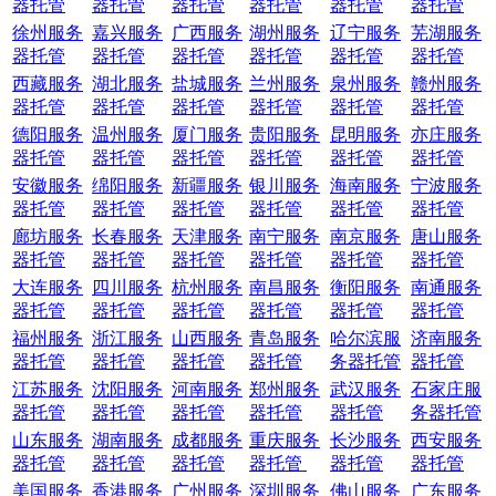
器托管
器托管
器托管
器托管
器托管
器托管
徐州服务
嘉兴服务
广西服务
湖州服务
辽宁服务
芜湖服务
器托管
器托管
器托管
器托管
器托管
器托管
西藏服务
湖北服务
盐城服务
兰州服务
泉州服务
赣州服务
器托管
器托管
器托管
器托管
器托管
器托管
德阳服务
温州服务
厦门服务
贵阳服务
昆明服务
亦庄服务
器托管
器托管
器托管
器托管
器托管
器托管
安徽服务
绵阳服务
新疆服务
银川服务
海南服务
宁波服务
器托管
器托管
器托管
器托管
器托管
器托管
廊坊服务
长春服务
天津服务
南宁服务
南京服务
唐山服务
器托管
器托管
器托管
器托管
器托管
器托管
大连服务
四川服务
杭州服务
南昌服务
衡阳服务
南通服务
器托管
器托管
器托管
器托管
器托管
器托管
福州服务
浙江服务
山西服务
青岛服务
哈尔滨服
济南服务
器托管
器托管
器托管
器托管
务器托管
器托管
江苏服务
沈阳服务
河南服务
郑州服务
武汉服务
石家庄服
器托管
器托管
器托管
器托管
器托管
务器托管
山东服务
湖南服务
成都服务
重庆服务
长沙服务
西安服务
器托管
器托管
器托管
器托管
器托管
器托管
美国服务
香港服务
广州服务
深圳服务
佛山服务
广东服务