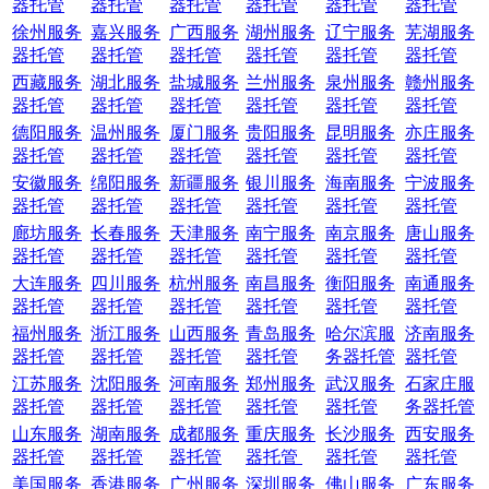
器托管
器托管
器托管
器托管
器托管
器托管
徐州服务
嘉兴服务
广西服务
湖州服务
辽宁服务
芜湖服务
器托管
器托管
器托管
器托管
器托管
器托管
西藏服务
湖北服务
盐城服务
兰州服务
泉州服务
赣州服务
器托管
器托管
器托管
器托管
器托管
器托管
德阳服务
温州服务
厦门服务
贵阳服务
昆明服务
亦庄服务
器托管
器托管
器托管
器托管
器托管
器托管
安徽服务
绵阳服务
新疆服务
银川服务
海南服务
宁波服务
器托管
器托管
器托管
器托管
器托管
器托管
廊坊服务
长春服务
天津服务
南宁服务
南京服务
唐山服务
器托管
器托管
器托管
器托管
器托管
器托管
大连服务
四川服务
杭州服务
南昌服务
衡阳服务
南通服务
器托管
器托管
器托管
器托管
器托管
器托管
福州服务
浙江服务
山西服务
青岛服务
哈尔滨服
济南服务
器托管
器托管
器托管
器托管
务器托管
器托管
江苏服务
沈阳服务
河南服务
郑州服务
武汉服务
石家庄服
器托管
器托管
器托管
器托管
器托管
务器托管
山东服务
湖南服务
成都服务
重庆服务
长沙服务
西安服务
器托管
器托管
器托管
器托管
器托管
器托管
美国服务
香港服务
广州服务
深圳服务
佛山服务
广东服务