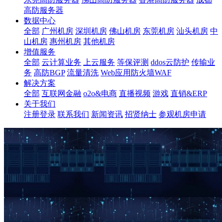
高防服务器
数据中心
全部
广州机房
深圳机房
佛山机房
东莞机房
汕头机房
中
山机房
惠州机房
其他机房
增值服务
全部
云计算业务
上云服务
等保评测
ddos云防护
传输业
务
高防BGP
流量清洗
Web应用防火墙WAF
解决方案
全部
互联网金融
o2o&电商
直播视频
游戏
直销&ERP
关于我们
注册登录
联系我们
新闻资讯
招贤纳士
参观机房申请