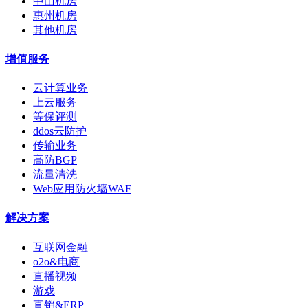
中山机房
惠州机房
其他机房
增值服务
云计算业务
上云服务
等保评测
ddos云防护
传输业务
高防BGP
流量清洗
Web应用防火墙WAF
解决方案
互联网金融
o2o&电商
直播视频
游戏
直销&ERP