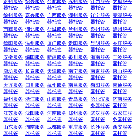
贵州服务
绍兴服务
合肥服务
苏州服务
江西服务
太原服务
器托管
器托管
器托管
器托管
器托管
器托管
徐州服务
嘉兴服务
广西服务
湖州服务
辽宁服务
芜湖服务
器托管
器托管
器托管
器托管
器托管
器托管
西藏服务
湖北服务
盐城服务
兰州服务
泉州服务
赣州服务
器托管
器托管
器托管
器托管
器托管
器托管
德阳服务
温州服务
厦门服务
贵阳服务
昆明服务
亦庄服务
器托管
器托管
器托管
器托管
器托管
器托管
安徽服务
绵阳服务
新疆服务
银川服务
海南服务
宁波服务
器托管
器托管
器托管
器托管
器托管
器托管
廊坊服务
长春服务
天津服务
南宁服务
南京服务
唐山服务
器托管
器托管
器托管
器托管
器托管
器托管
大连服务
四川服务
杭州服务
南昌服务
衡阳服务
南通服务
器托管
器托管
器托管
器托管
器托管
器托管
福州服务
浙江服务
山西服务
青岛服务
哈尔滨服
济南服务
器托管
器托管
器托管
器托管
务器托管
器托管
江苏服务
沈阳服务
河南服务
郑州服务
武汉服务
石家庄服
器托管
器托管
器托管
器托管
器托管
务器托管
山东服务
湖南服务
成都服务
重庆服务
长沙服务
西安服务
器托管
器托管
器托管
器托管
器托管
器托管