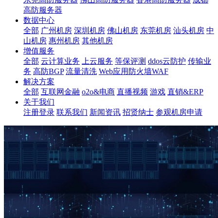
高防服务器
数据中心
全部
广州机房
深圳机房
佛山机房
东莞机房
汕头机房
中
山机房
惠州机房
其他机房
增值服务
全部
云计算业务
上云服务
等保评测
ddos云防护
传输业
务
高防BGP
流量清洗
Web应用防火墙WAF
解决方案
全部
互联网金融
o2o&电商
直播视频
游戏
直销&ERP
关于我们
注册登录
联系我们
新闻资讯
招贤纳士
参观机房申请