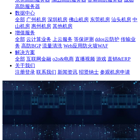
高防服务器
数据中心
全部
广州机房
深圳机房
佛山机房
东莞机房
汕头机房
中
山机房
惠州机房
其他机房
增值服务
全部
云计算业务
上云服务
等保评测
ddos云防护
传输业
务
高防BGP
流量清洗
Web应用防火墙WAF
解决方案
全部
互联网金融
o2o&电商
直播视频
游戏
直销&ERP
关于我们
注册登录
联系我们
新闻资讯
招贤纳士
参观机房申请