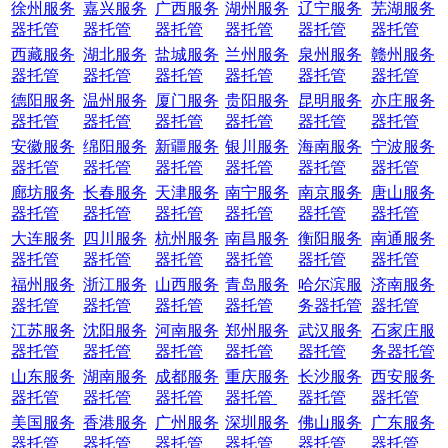
徐州服务
嘉兴服务
广西服务
湖州服务
辽宁服务
芜湖服务
器托管
器托管
器托管
器托管
器托管
器托管
西藏服务
湖北服务
盐城服务
兰州服务
泉州服务
赣州服务
器托管
器托管
器托管
器托管
器托管
器托管
德阳服务
温州服务
厦门服务
贵阳服务
昆明服务
亦庄服务
器托管
器托管
器托管
器托管
器托管
器托管
安徽服务
绵阳服务
新疆服务
银川服务
海南服务
宁波服务
器托管
器托管
器托管
器托管
器托管
器托管
廊坊服务
长春服务
天津服务
南宁服务
南京服务
唐山服务
器托管
器托管
器托管
器托管
器托管
器托管
大连服务
四川服务
杭州服务
南昌服务
衡阳服务
南通服务
器托管
器托管
器托管
器托管
器托管
器托管
福州服务
浙江服务
山西服务
青岛服务
哈尔滨服
济南服务
器托管
器托管
器托管
器托管
务器托管
器托管
江苏服务
沈阳服务
河南服务
郑州服务
武汉服务
石家庄服
器托管
器托管
器托管
器托管
器托管
务器托管
山东服务
湖南服务
成都服务
重庆服务
长沙服务
西安服务
器托管
器托管
器托管
器托管
器托管
器托管
美国服务
香港服务
广州服务
深圳服务
佛山服务
广东服务
器托管
器托管
器托管
器托管
器托管
器托管