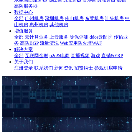
高防服务器
数据中心
全部
广州机房
深圳机房
佛山机房
东莞机房
汕头机房
中
山机房
惠州机房
其他机房
增值服务
全部
云计算业务
上云服务
等保评测
ddos云防护
传输业
务
高防BGP
流量清洗
Web应用防火墙WAF
解决方案
全部
互联网金融
o2o&电商
直播视频
游戏
直销&ERP
关于我们
注册登录
联系我们
新闻资讯
招贤纳士
参观机房申请