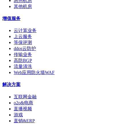
惠州机房
其他机房
增值服务
云计算业务
上云服务
等保评测
ddos云防护
传输业务
高防BGP
流量清洗
Web应用防火墙WAF
解决方案
互联网金融
o2o&电商
直播视频
游戏
直销&ERP