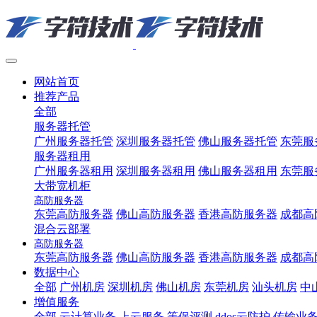
网站首页
推荐产品
全部
服务器托管
广州服务器托管
深圳服务器托管
佛山服务器托管
东莞服
服务器租用
广州服务器租用
深圳服务器租用
佛山服务器租用
东莞服
大带宽机柜
高防服务器
东莞高防服务器
佛山高防服务器
香港高防服务器
成都高
混合云部署
高防服务器
东莞高防服务器
佛山高防服务器
香港高防服务器
成都高
数据中心
全部
广州机房
深圳机房
佛山机房
东莞机房
汕头机房
中
增值服务
全部
云计算业务
上云服务
等保评测
ddos云防护
传输业