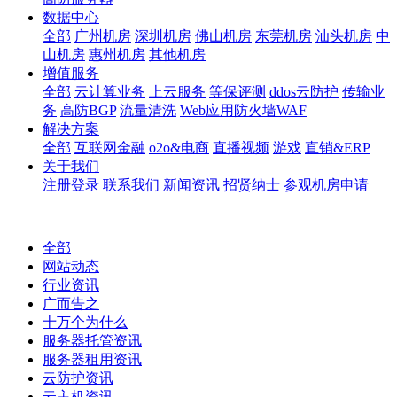
数据中心
全部
广州机房
深圳机房
佛山机房
东莞机房
汕头机房
中
山机房
惠州机房
其他机房
增值服务
全部
云计算业务
上云服务
等保评测
ddos云防护
传输业
务
高防BGP
流量清洗
Web应用防火墙WAF
解决方案
全部
互联网金融
o2o&电商
直播视频
游戏
直销&ERP
关于我们
注册登录
联系我们
新闻资讯
招贤纳士
参观机房申请
全部
网站动态
行业资讯
广而告之
十万个为什么
服务器托管资讯
服务器租用资讯
云防护资讯
云主机资讯