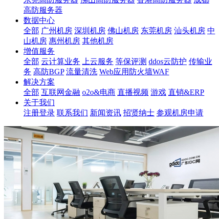
高防服务器
数据中心
全部
广州机房
深圳机房
佛山机房
东莞机房
汕头机房
中
山机房
惠州机房
其他机房
增值服务
全部
云计算业务
上云服务
等保评测
ddos云防护
传输业
务
高防BGP
流量清洗
Web应用防火墙WAF
解决方案
全部
互联网金融
o2o&电商
直播视频
游戏
直销&ERP
关于我们
注册登录
联系我们
新闻资讯
招贤纳士
参观机房申请