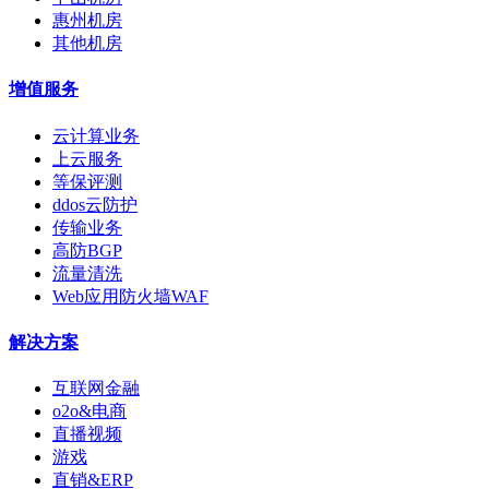
惠州机房
其他机房
增值服务
云计算业务
上云服务
等保评测
ddos云防护
传输业务
高防BGP
流量清洗
Web应用防火墙WAF
解决方案
互联网金融
o2o&电商
直播视频
游戏
直销&ERP