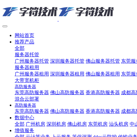
网站首页
推荐产品
全部
服务器托管
广州服务器托管
深圳服务器托管
佛山服务器托管
东莞服
服务器租用
广州服务器租用
深圳服务器租用
佛山服务器租用
东莞服
大带宽机柜
高防服务器
东莞高防服务器
佛山高防服务器
香港高防服务器
成都高
混合云部署
高防服务器
东莞高防服务器
佛山高防服务器
香港高防服务器
成都高
数据中心
全部
广州机房
深圳机房
佛山机房
东莞机房
汕头机房
中
增值服务
全部
云计算业务
上云服务
等保评测
ddos云防护
传输业