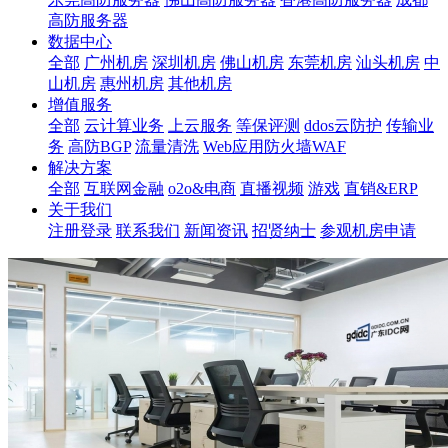
高防服务器
数据中心
全部
广州机房
深圳机房
佛山机房
东莞机房
汕头机房
中
山机房
惠州机房
其他机房
增值服务
全部
云计算业务
上云服务
等保评测
ddos云防护
传输业
务
高防BGP
流量清洗
Web应用防火墙WAF
解决方案
全部
互联网金融
o2o&电商
直播视频
游戏
直销&ERP
关于我们
注册登录
联系我们
新闻资讯
招贤纳士
参观机房申请