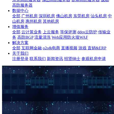
高防服务器
数据中心
全部
广州机房
深圳机房
佛山机房
东莞机房
汕头机房
中
山机房
惠州机房
其他机房
增值服务
全部
云计算业务
上云服务
等保评测
ddos云防护
传输业
务
高防BGP
流量清洗
Web应用防火墙WAF
解决方案
全部
互联网金融
o2o&电商
直播视频
游戏
直销&ERP
关于我们
注册登录
联系我们
新闻资讯
招贤纳士
参观机房申请