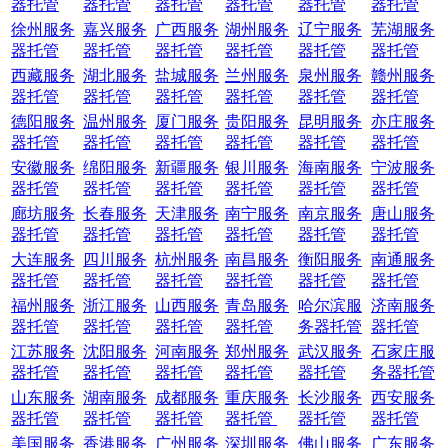
器托管
器托管
器托管
器托管
器托管
器托管
徐州服务
嘉兴服务
广西服务
湖州服务
辽宁服务
芜湖服务
器托管
器托管
器托管
器托管
器托管
器托管
西藏服务
湖北服务
盐城服务
兰州服务
泉州服务
赣州服务
器托管
器托管
器托管
器托管
器托管
器托管
德阳服务
温州服务
厦门服务
贵阳服务
昆明服务
亦庄服务
器托管
器托管
器托管
器托管
器托管
器托管
安徽服务
绵阳服务
新疆服务
银川服务
海南服务
宁波服务
器托管
器托管
器托管
器托管
器托管
器托管
廊坊服务
长春服务
天津服务
南宁服务
南京服务
唐山服务
器托管
器托管
器托管
器托管
器托管
器托管
大连服务
四川服务
杭州服务
南昌服务
衡阳服务
南通服务
器托管
器托管
器托管
器托管
器托管
器托管
福州服务
浙江服务
山西服务
青岛服务
哈尔滨服
济南服务
器托管
器托管
器托管
器托管
务器托管
器托管
江苏服务
沈阳服务
河南服务
郑州服务
武汉服务
石家庄服
器托管
器托管
器托管
器托管
器托管
务器托管
山东服务
湖南服务
成都服务
重庆服务
长沙服务
西安服务
器托管
器托管
器托管
器托管
器托管
器托管
美国服务
香港服务
广州服务
深圳服务
佛山服务
广东服务