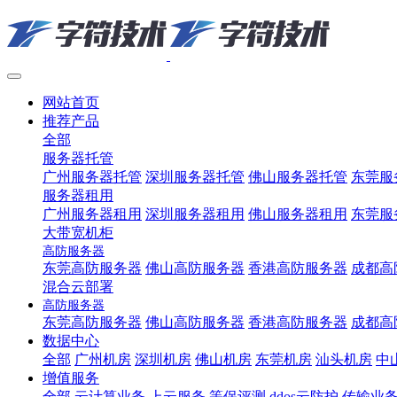
网站首页
推荐产品
全部
服务器托管
广州服务器托管
深圳服务器托管
佛山服务器托管
东莞服
服务器租用
广州服务器租用
深圳服务器租用
佛山服务器租用
东莞服
大带宽机柜
高防服务器
东莞高防服务器
佛山高防服务器
香港高防服务器
成都高
混合云部署
高防服务器
东莞高防服务器
佛山高防服务器
香港高防服务器
成都高
数据中心
全部
广州机房
深圳机房
佛山机房
东莞机房
汕头机房
中
增值服务
全部
云计算业务
上云服务
等保评测
ddos云防护
传输业