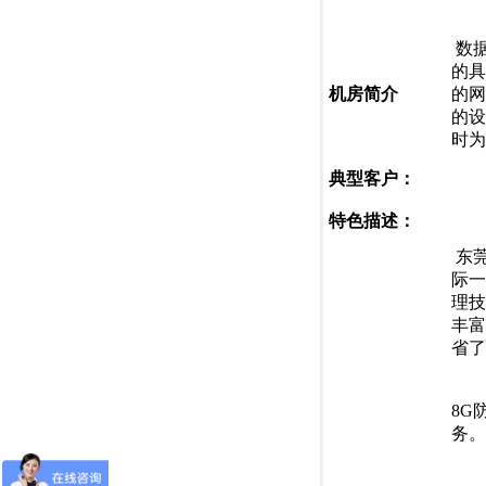
数
的具
机房简介
的网
的设
时为
典型客户：
特色描述：
东
际一
理技
丰富
省了
机
8G
务。
。网