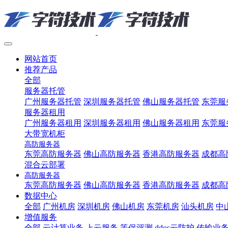
网站首页
推荐产品
全部
服务器托管
广州服务器托管
深圳服务器托管
佛山服务器托管
东莞服
服务器租用
广州服务器租用
深圳服务器租用
佛山服务器租用
东莞服
大带宽机柜
高防服务器
东莞高防服务器
佛山高防服务器
香港高防服务器
成都高
混合云部署
高防服务器
东莞高防服务器
佛山高防服务器
香港高防服务器
成都高
数据中心
全部
广州机房
深圳机房
佛山机房
东莞机房
汕头机房
中
增值服务
全部
云计算业务
上云服务
等保评测
ddos云防护
传输业