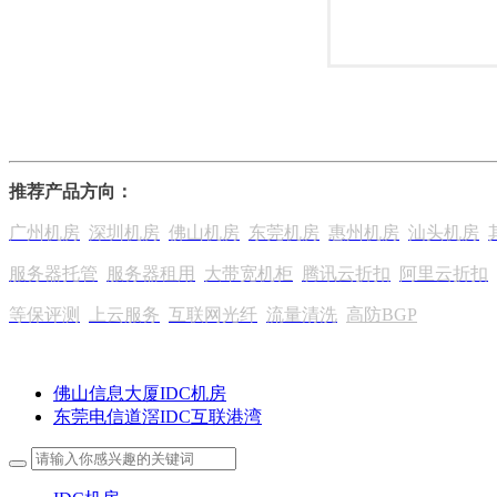
。服
推荐产品方向：
广州机房
深圳机房
佛山机房
东莞机房
惠州机房
汕头机房
服务器托管
服务器租用
大带宽机柜
腾讯云折扣
阿里云折扣
等保评测
上云服务
互联网光纤
流量清洗
高防BGP
佛山信息大厦IDC机房
东莞电信道滘IDC互联港湾