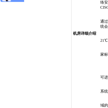
络安
CI
。电
通过
统会
机房详细介绍
。环
21
。防
家标
4
。
可进
。
系统
。
域的