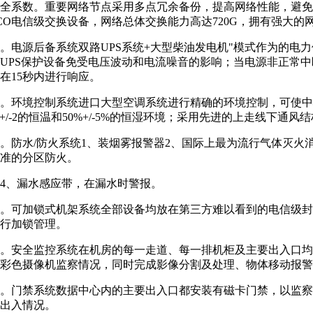
全系数。重要网络节点采用多点冗余备份，提高网络性能，避免
SCO电信级交换设备，网络总体交换能力高达720G，拥有强大的
源后备系统双路UPS系统+大型柴油发电机"模式作为的电力
UPS保护设备免受电压波动和电流噪音的影响；当电源非正常
在15秒内进行响应。
境控制系统进口大型空调系统进行精确的环境控制，可使中心 7
℃+/-2的恒温和50%+/-5%的恒湿环境；采用先进的上走线下通风
水/防火系统1、装烟雾报警器2、国际上最为流行气体灭火消防系
准的分区防火。
、漏水感应带，在漏水时警报。
可加锁式机架系统全部设备均放在第三方难以看到的电信级封
行加锁管理。
安全监控系统在机房的每一走道、每一排机柜及主要出入口均
彩色摄像机监察情况，同时完成影像分割及处理、物体移动报警
门禁系统数据中心内的主要出入口都安装有磁卡门禁，以监察及
出入情况。