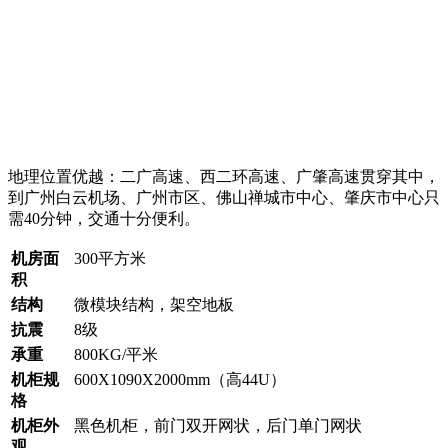
地理位置优越：二广高速、西二环高速、广肇高速贯穿其中，
到广州白云机场、广州市区、佛山禅城市中心、肇庆市中心只
需40分钟，交通十分便利。
机房面
300平方米
积
结构
微模块结构，架空地板
抗震
8级
承重
800KG/平米
机柜规
600X1090X2000mm（高44U）
格
机柜外
黑色机柜，前门双开网状，后门单门网状
观