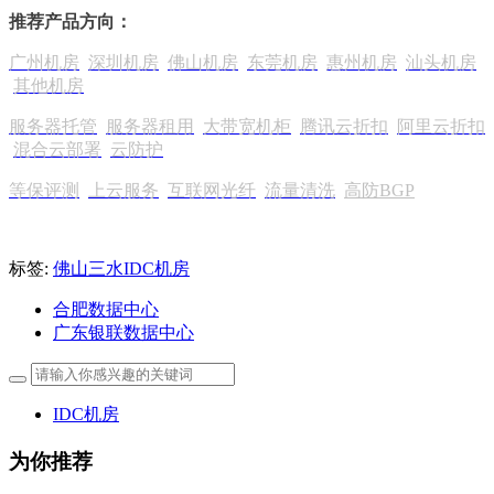
推荐产品方向：
广州机房
深圳机房
佛山机房
东莞机房
惠州机房
汕头机房
其他机房
服务器托管
服务器租用
大带宽机柜
腾讯云折扣
阿里云折扣
混合云部署
云防护
等保评测
上云服务
互联网光纤
流量清洗
高防BGP
标签:
佛山三水IDC机房
合肥数据中心
广东银联数据中心
IDC机房
为你推荐