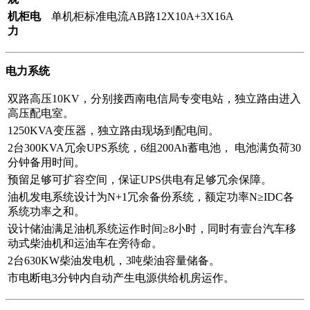
机柜电
单机柜标准电流AB路12X10A+3X16A
力
电力系统
双路高压10KV，分别接西南电信局专变电站，独立路由进入
高压配电室。
1250KVA变压器，独立路由现场到配电间。
2台300KVA冗余UPS系统，6组200Ah蓄电池， 电池满负荷30
分钟备用时间。
预留足够可扩容空间，保证UPS供电有足够冗余保障。
油机发电系统设计为N+1冗余备份系统，额定功率N≥IDC各
系统功率之和。
设计储油满足油机系统运作时间≥8小时，同时有壹台汽车移
动式柴油机和运油车在旁待命。
2台630KW柴油发电机，3吨柴油容量储备。
市电断电3分钟内自动产生电源供给机房运作。