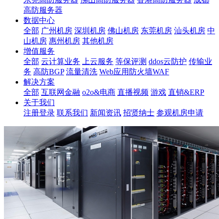
高防服务器
数据中心
全部
广州机房
深圳机房
佛山机房
东莞机房
汕头机房
中
山机房
惠州机房
其他机房
增值服务
全部
云计算业务
上云服务
等保评测
ddos云防护
传输业
务
高防BGP
流量清洗
Web应用防火墙WAF
解决方案
全部
互联网金融
o2o&电商
直播视频
游戏
直销&ERP
关于我们
注册登录
联系我们
新闻资讯
招贤纳士
参观机房申请