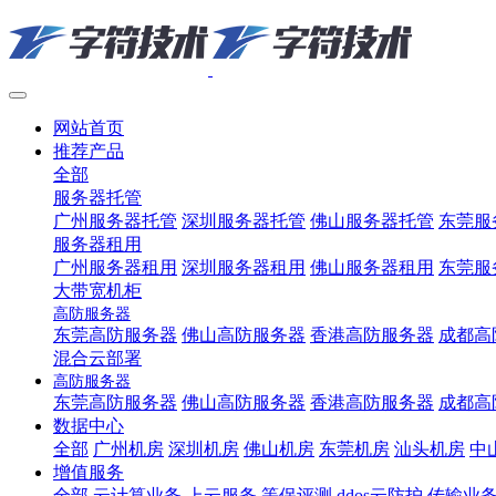
网站首页
推荐产品
全部
服务器托管
广州服务器托管
深圳服务器托管
佛山服务器托管
东莞服
服务器租用
广州服务器租用
深圳服务器租用
佛山服务器租用
东莞服
大带宽机柜
高防服务器
东莞高防服务器
佛山高防服务器
香港高防服务器
成都高
混合云部署
高防服务器
东莞高防服务器
佛山高防服务器
香港高防服务器
成都高
数据中心
全部
广州机房
深圳机房
佛山机房
东莞机房
汕头机房
中
增值服务
全部
云计算业务
上云服务
等保评测
ddos云防护
传输业