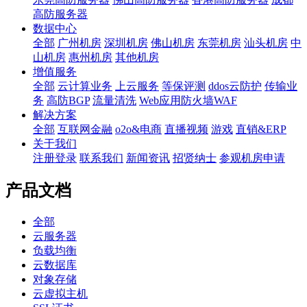
高防服务器
数据中心
全部
广州机房
深圳机房
佛山机房
东莞机房
汕头机房
中
山机房
惠州机房
其他机房
增值服务
全部
云计算业务
上云服务
等保评测
ddos云防护
传输业
务
高防BGP
流量清洗
Web应用防火墙WAF
解决方案
全部
互联网金融
o2o&电商
直播视频
游戏
直销&ERP
关于我们
注册登录
联系我们
新闻资讯
招贤纳士
参观机房申请
产品文档
全部
云服务器
负载均衡
云数据库
对象存储
云虚拟主机