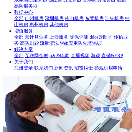
高防服务器
数据中心
全部
广州机房
深圳机房
佛山机房
东莞机房
汕头机房
中
山机房
惠州机房
其他机房
增值服务
全部
云计算业务
上云服务
等保评测
ddos云防护
传输业
务
高防BGP
流量清洗
Web应用防火墙WAF
解决方案
全部
互联网金融
o2o&电商
直播视频
游戏
直销&ERP
关于我们
注册登录
联系我们
新闻资讯
招贤纳士
参观机房申请