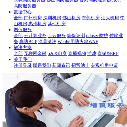
高防服务器
数据中心
全部
广州机房
深圳机房
佛山机房
东莞机房
汕头机房
中
山机房
惠州机房
其他机房
增值服务
全部
云计算业务
上云服务
等保评测
ddos云防护
传输业
务
高防BGP
流量清洗
Web应用防火墙WAF
解决方案
全部
互联网金融
o2o&电商
直播视频
游戏
直销&ERP
关于我们
注册登录
联系我们
新闻资讯
招贤纳士
参观机房申请