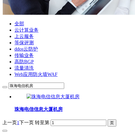
全部
云计算业务
上云服务
等保评测
ddos云防护
传输业务
高防BGP
流量清洗
Web应用防火墙WAF
珠海电信信息大厦机房
上一页
1
下一页
转至第