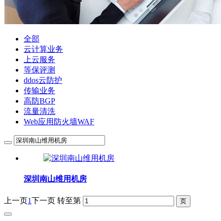
全部
云计算业务
上云服务
等保评测
ddos云防护
传输业务
高防BGP
流量清洗
Web应用防火墙WAF
深圳南山维用机房
上一页
1
下一页
转至第