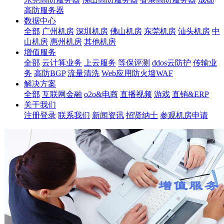
高防服务器
数据中心
全部
广州机房
深圳机房
佛山机房
东莞机房
汕头机房
中
山机房
惠州机房
其他机房
增值服务
全部
云计算业务
上云服务
等保评测
ddos云防护
传输业
务
高防BGP
流量清洗
Web应用防火墙WAF
解决方案
全部
互联网金融
o2o&电商
直播视频
游戏
直销&ERP
关于我们
注册登录
联系我们
新闻资讯
招贤纳士
参观机房申请