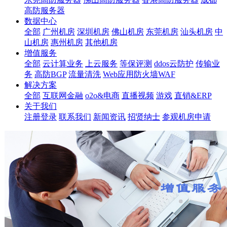
高防服务器
数据中心
全部
广州机房
深圳机房
佛山机房
东莞机房
汕头机房
中
山机房
惠州机房
其他机房
增值服务
全部
云计算业务
上云服务
等保评测
ddos云防护
传输业
务
高防BGP
流量清洗
Web应用防火墙WAF
解决方案
全部
互联网金融
o2o&电商
直播视频
游戏
直销&ERP
关于我们
注册登录
联系我们
新闻资讯
招贤纳士
参观机房申请