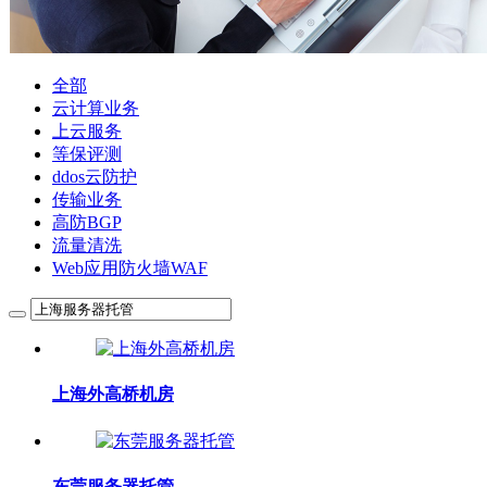
全部
云计算业务
上云服务
等保评测
ddos云防护
传输业务
高防BGP
流量清洗
Web应用防火墙WAF
上海外高桥机房
东莞服务器托管