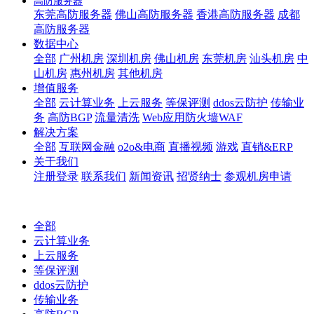
高防服务器
东莞高防服务器
佛山高防服务器
香港高防服务器
成都
高防服务器
数据中心
全部
广州机房
深圳机房
佛山机房
东莞机房
汕头机房
中
山机房
惠州机房
其他机房
增值服务
全部
云计算业务
上云服务
等保评测
ddos云防护
传输业
务
高防BGP
流量清洗
Web应用防火墙WAF
解决方案
全部
互联网金融
o2o&电商
直播视频
游戏
直销&ERP
关于我们
注册登录
联系我们
新闻资讯
招贤纳士
参观机房申请
全部
云计算业务
上云服务
等保评测
ddos云防护
传输业务