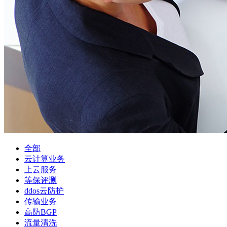
全部
云计算业务
上云服务
等保评测
ddos云防护
传输业务
高防BGP
流量清洗