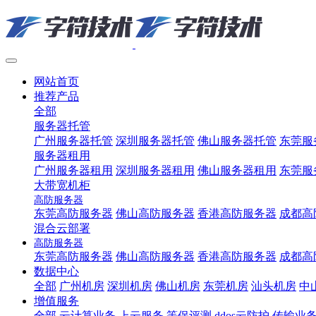
网站首页
推荐产品
全部
服务器托管
广州服务器托管
深圳服务器托管
佛山服务器托管
东莞服
服务器租用
广州服务器租用
深圳服务器租用
佛山服务器租用
东莞服
大带宽机柜
高防服务器
东莞高防服务器
佛山高防服务器
香港高防服务器
成都高
混合云部署
高防服务器
东莞高防服务器
佛山高防服务器
香港高防服务器
成都高
数据中心
全部
广州机房
深圳机房
佛山机房
东莞机房
汕头机房
中
增值服务
全部
云计算业务
上云服务
等保评测
ddos云防护
传输业