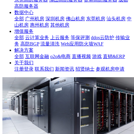
高防服务器
数据中心
全部
广州机房
深圳机房
佛山机房
东莞机房
汕头机房
中
山机房
惠州机房
其他机房
增值服务
全部
云计算业务
上云服务
等保评测
ddos云防护
传输业
务
高防BGP
流量清洗
Web应用防火墙WAF
解决方案
全部
互联网金融
o2o&电商
直播视频
游戏
直销&ERP
关于我们
注册登录
联系我们
新闻资讯
招贤纳士
参观机房申请