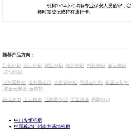
机房7×24小时均有专业保安人员值守，
楼时需登记或持有通行卡。
推荐产品方向：
广州机房
深圳机房
佛山机房
东莞机房
惠州机房
汕头机房
其他机房
服务器托管
服务器租用
大带宽机柜
腾讯云折扣
阿里云折扣
混合云部署
云防护
等保评测
上云服务
互联网光纤
流量清洗
高防BGP
中山火炬机房
中国移动广州南方基地机房