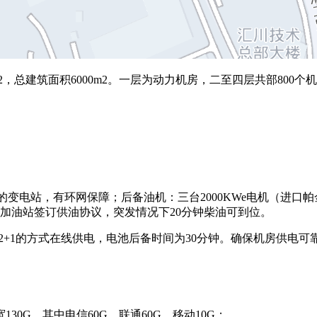
，总建筑面积6000m2。一层为动力机房，二至四层共部
800
不同的变电站，有环网保障；后备油机：三台2000KWe电机（进
个加油站签订供油协议，突发情况下20分钟柴油可到位。
与2+1的方式在线供电，电池后备时间为30分钟。确保机房供电可靠性
G，其中电信60G、联通60G、移动10G；