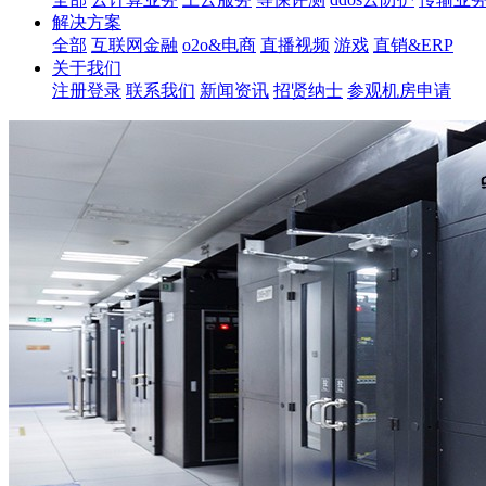
解决方案
全部
互联网金融
o2o&电商
直播视频
游戏
直销&ERP
关于我们
注册登录
联系我们
新闻资讯
招贤纳士
参观机房申请