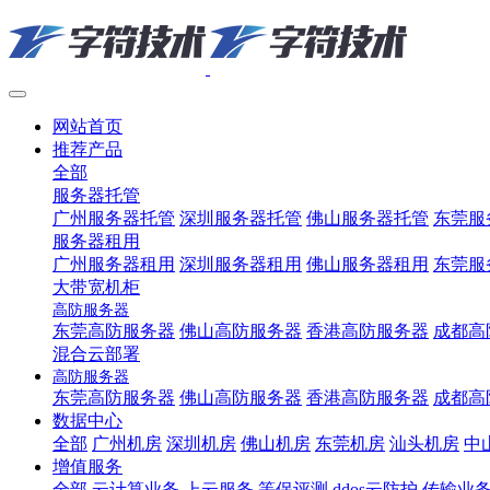
网站首页
推荐产品
全部
服务器托管
广州服务器托管
深圳服务器托管
佛山服务器托管
东莞服
服务器租用
广州服务器租用
深圳服务器租用
佛山服务器租用
东莞服
大带宽机柜
高防服务器
东莞高防服务器
佛山高防服务器
香港高防服务器
成都高
混合云部署
高防服务器
东莞高防服务器
佛山高防服务器
香港高防服务器
成都高
数据中心
全部
广州机房
深圳机房
佛山机房
东莞机房
汕头机房
中
增值服务
全部
云计算业务
上云服务
等保评测
ddos云防护
传输业