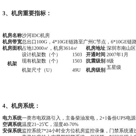
3、机房重要指标：
机房名称
沙河IDC机房
机房带宽
总出口100G，4*10GE链路至广州C节点，6*10GE
机房面积
占地12000㎡，机房3614㎡
机房地址
深圳市南山区
设计机架数（个）
1503
开通时间
2007年1月
现有机架数（个）
1503
抗震级别
8级
机架
五星级
机架尺寸（U）
49U
机房级别
4、机房系统：
电力系统
一类市电双路引入，主备柴油发电，2+1备份UPS电源
空调系统
温度21~25℃，湿度40-70%
安保系统
监控系统7*24小时全方位机房监控录像，门禁系统通