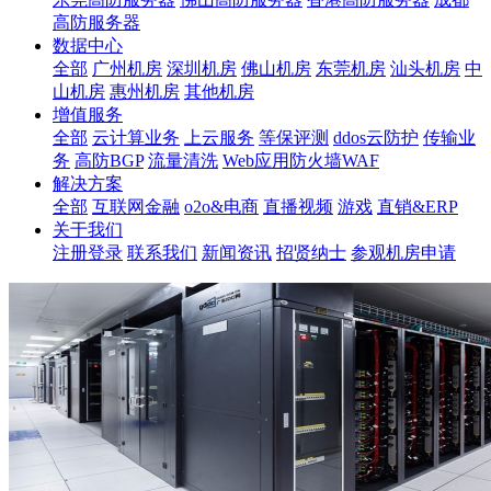
高防服务器
数据中心
全部
广州机房
深圳机房
佛山机房
东莞机房
汕头机房
中
山机房
惠州机房
其他机房
增值服务
全部
云计算业务
上云服务
等保评测
ddos云防护
传输业
务
高防BGP
流量清洗
Web应用防火墙WAF
解决方案
全部
互联网金融
o2o&电商
直播视频
游戏
直销&ERP
关于我们
注册登录
联系我们
新闻资讯
招贤纳士
参观机房申请