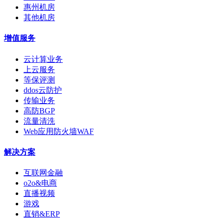
惠州机房
其他机房
增值服务
云计算业务
上云服务
等保评测
ddos云防护
传输业务
高防BGP
流量清洗
Web应用防火墙WAF
解决方案
互联网金融
o2o&电商
直播视频
游戏
直销&ERP