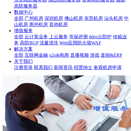
高防服务器
数据中心
全部
广州机房
深圳机房
佛山机房
东莞机房
汕头机房
中
山机房
惠州机房
其他机房
增值服务
全部
云计算业务
上云服务
等保评测
ddos云防护
传输业
务
高防BGP
流量清洗
Web应用防火墙WAF
解决方案
全部
互联网金融
o2o&电商
直播视频
游戏
直销&ERP
关于我们
注册登录
联系我们
新闻资讯
招贤纳士
参观机房申请