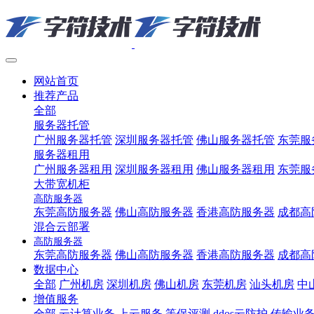
网站首页
推荐产品
全部
服务器托管
广州服务器托管
深圳服务器托管
佛山服务器托管
东莞服
服务器租用
广州服务器租用
深圳服务器租用
佛山服务器租用
东莞服
大带宽机柜
高防服务器
东莞高防服务器
佛山高防服务器
香港高防服务器
成都高
混合云部署
高防服务器
东莞高防服务器
佛山高防服务器
香港高防服务器
成都高
数据中心
全部
广州机房
深圳机房
佛山机房
东莞机房
汕头机房
中
增值服务
全部
云计算业务
上云服务
等保评测
ddos云防护
传输业