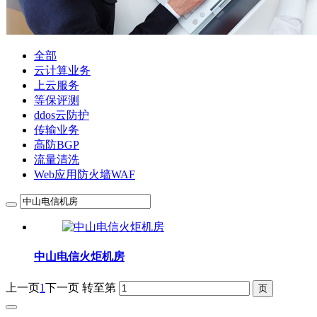
全部
云计算业务
上云服务
等保评测
ddos云防护
传输业务
高防BGP
流量清洗
Web应用防火墙WAF
中山电信火炬机房
上一页
1
下一页
转至第