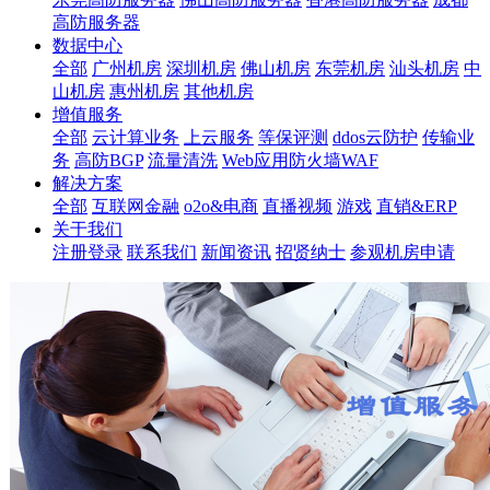
高防服务器
数据中心
全部
广州机房
深圳机房
佛山机房
东莞机房
汕头机房
中
山机房
惠州机房
其他机房
增值服务
全部
云计算业务
上云服务
等保评测
ddos云防护
传输业
务
高防BGP
流量清洗
Web应用防火墙WAF
解决方案
全部
互联网金融
o2o&电商
直播视频
游戏
直销&ERP
关于我们
注册登录
联系我们
新闻资讯
招贤纳士
参观机房申请