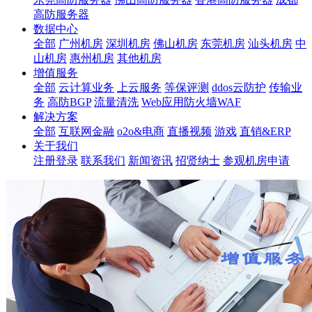
高防服务器
数据中心
全部
广州机房
深圳机房
佛山机房
东莞机房
汕头机房
中
山机房
惠州机房
其他机房
增值服务
全部
云计算业务
上云服务
等保评测
ddos云防护
传输业
务
高防BGP
流量清洗
Web应用防火墙WAF
解决方案
全部
互联网金融
o2o&电商
直播视频
游戏
直销&ERP
关于我们
注册登录
联系我们
新闻资讯
招贤纳士
参观机房申请