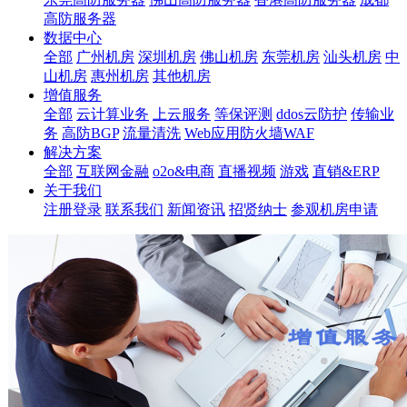
高防服务器
数据中心
全部
广州机房
深圳机房
佛山机房
东莞机房
汕头机房
中
山机房
惠州机房
其他机房
增值服务
全部
云计算业务
上云服务
等保评测
ddos云防护
传输业
务
高防BGP
流量清洗
Web应用防火墙WAF
解决方案
全部
互联网金融
o2o&电商
直播视频
游戏
直销&ERP
关于我们
注册登录
联系我们
新闻资讯
招贤纳士
参观机房申请