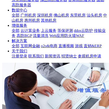
高防服务器
数据中心
全部
广州机房
深圳机房
佛山机房
东莞机房
汕头机房
中
山机房
惠州机房
其他机房
增值服务
全部
云计算业务
上云服务
等保评测
ddos云防护
传输业
务
高防BGP
流量清洗
Web应用防火墙WAF
解决方案
全部
互联网金融
o2o&电商
直播视频
游戏
直销&ERP
关于我们
注册登录
联系我们
新闻资讯
招贤纳士
参观机房申请