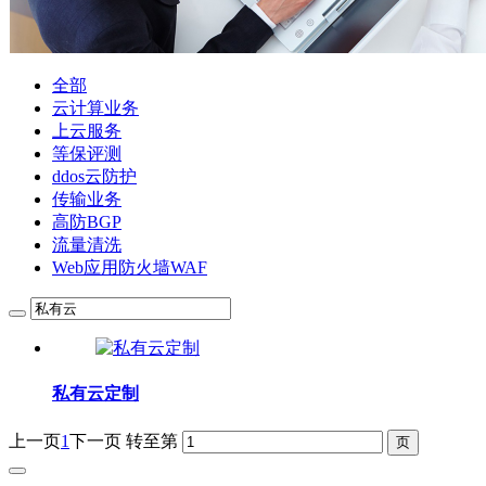
全部
云计算业务
上云服务
等保评测
ddos云防护
传输业务
高防BGP
流量清洗
Web应用防火墙WAF
私有云定制
上一页
1
下一页
转至第