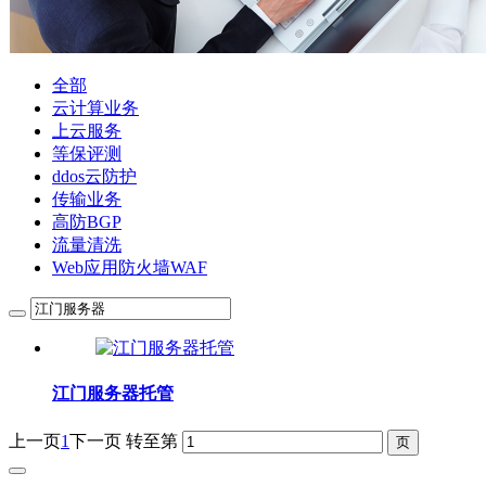
全部
云计算业务
上云服务
等保评测
ddos云防护
传输业务
高防BGP
流量清洗
Web应用防火墙WAF
江门服务器托管
上一页
1
下一页
转至第