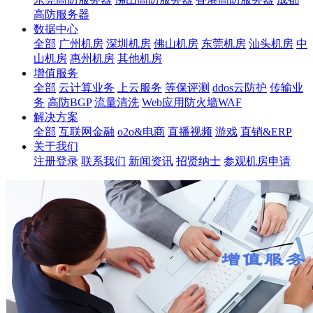
高防服务器
数据中心
全部
广州机房
深圳机房
佛山机房
东莞机房
汕头机房
中
山机房
惠州机房
其他机房
增值服务
全部
云计算业务
上云服务
等保评测
ddos云防护
传输业
务
高防BGP
流量清洗
Web应用防火墙WAF
解决方案
全部
互联网金融
o2o&电商
直播视频
游戏
直销&ERP
关于我们
注册登录
联系我们
新闻资讯
招贤纳士
参观机房申请