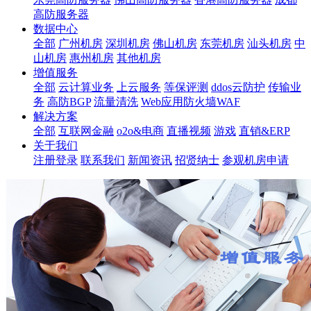
高防服务器
数据中心
全部
广州机房
深圳机房
佛山机房
东莞机房
汕头机房
中
山机房
惠州机房
其他机房
增值服务
全部
云计算业务
上云服务
等保评测
ddos云防护
传输业
务
高防BGP
流量清洗
Web应用防火墙WAF
解决方案
全部
互联网金融
o2o&电商
直播视频
游戏
直销&ERP
关于我们
注册登录
联系我们
新闻资讯
招贤纳士
参观机房申请