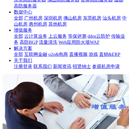
高防服务器
数据中心
全部
广州机房
深圳机房
佛山机房
东莞机房
汕头机房
中
山机房
惠州机房
其他机房
增值服务
全部
云计算业务
上云服务
等保评测
ddos云防护
传输业
务
高防BGP
流量清洗
Web应用防火墙WAF
解决方案
全部
互联网金融
o2o&电商
直播视频
游戏
直销&ERP
关于我们
注册登录
联系我们
新闻资讯
招贤纳士
参观机房申请