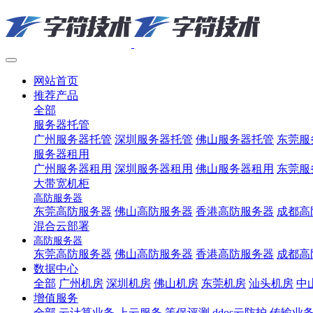
网站首页
推荐产品
全部
服务器托管
广州服务器托管
深圳服务器托管
佛山服务器托管
东莞服
服务器租用
广州服务器租用
深圳服务器租用
佛山服务器租用
东莞服
大带宽机柜
高防服务器
东莞高防服务器
佛山高防服务器
香港高防服务器
成都高
混合云部署
高防服务器
东莞高防服务器
佛山高防服务器
香港高防服务器
成都高
数据中心
全部
广州机房
深圳机房
佛山机房
东莞机房
汕头机房
中
增值服务
全部
云计算业务
上云服务
等保评测
ddos云防护
传输业