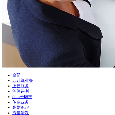
全部
云计算业务
上云服务
等保评测
ddos云防护
传输业务
高防BGP
流量清洗