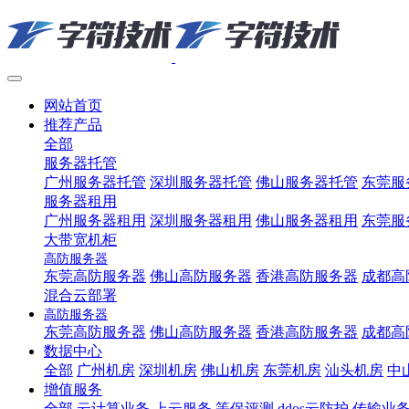
网站首页
推荐产品
全部
服务器托管
广州服务器托管
深圳服务器托管
佛山服务器托管
东莞服
服务器租用
广州服务器租用
深圳服务器租用
佛山服务器租用
东莞服
大带宽机柜
高防服务器
东莞高防服务器
佛山高防服务器
香港高防服务器
成都高
混合云部署
高防服务器
东莞高防服务器
佛山高防服务器
香港高防服务器
成都高
数据中心
全部
广州机房
深圳机房
佛山机房
东莞机房
汕头机房
中
增值服务
全部
云计算业务
上云服务
等保评测
ddos云防护
传输业