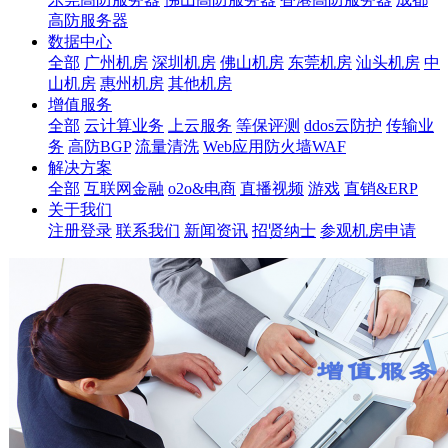
高防服务器
数据中心
全部
广州机房
深圳机房
佛山机房
东莞机房
汕头机房
中
山机房
惠州机房
其他机房
增值服务
全部
云计算业务
上云服务
等保评测
ddos云防护
传输业
务
高防BGP
流量清洗
Web应用防火墙WAF
解决方案
全部
互联网金融
o2o&电商
直播视频
游戏
直销&ERP
关于我们
注册登录
联系我们
新闻资讯
招贤纳士
参观机房申请