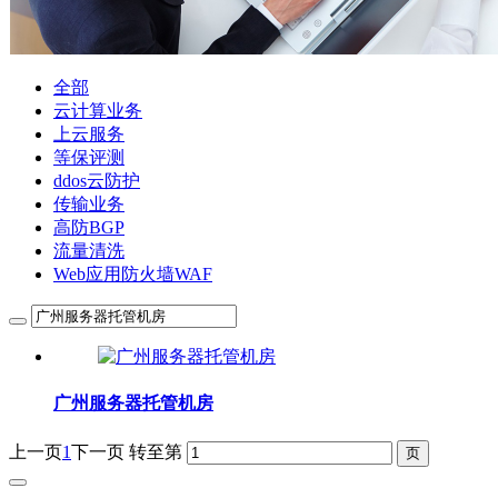
全部
云计算业务
上云服务
等保评测
ddos云防护
传输业务
高防BGP
流量清洗
Web应用防火墙WAF
广州服务器托管机房
上一页
1
下一页
转至第