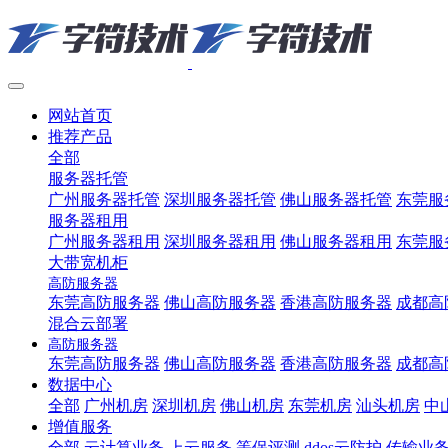
网站首页
推荐产品
全部
服务器托管
广州服务器托管
深圳服务器托管
佛山服务器托管
东莞服
服务器租用
广州服务器租用
深圳服务器租用
佛山服务器租用
东莞服
大带宽机柜
高防服务器
东莞高防服务器
佛山高防服务器
香港高防服务器
成都高
混合云部署
高防服务器
东莞高防服务器
佛山高防服务器
香港高防服务器
成都高
数据中心
全部
广州机房
深圳机房
佛山机房
东莞机房
汕头机房
中
增值服务
全部
云计算业务
上云服务
等保评测
ddos云防护
传输业