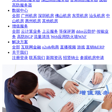
高防服务器
数据中心
全部
广州机房
深圳机房
佛山机房
东莞机房
汕头机房
中
山机房
惠州机房
其他机房
增值服务
全部
云计算业务
上云服务
等保评测
ddos云防护
传输业
务
高防BGP
流量清洗
Web应用防火墙WAF
解决方案
全部
互联网金融
o2o&电商
直播视频
游戏
直销&ERP
关于我们
注册登录
联系我们
新闻资讯
招贤纳士
参观机房申请