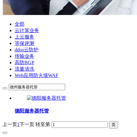
全部
云计算业务
上云服务
等保评测
ddos云防护
传输业务
高防BGP
流量清洗
Web应用防火墙WAF
德阳服务器托管
上一页
1
下一页
转至第